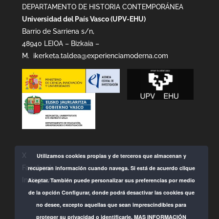
DEPARTAMENTO DE HISTORIA CONTEMPORÁNEA
Universidad del País Vasco (UPV-EHU)
Barrio de Sarriena s/n,
48940 LEIOA – Bizkaia –
M.
ikerketa.taldea@experienciamoderna.com
X
Utilizamos cookies propias y de terceros que almacenan y
Facebook
recuperan información cuando navega. Si está de acuerdo clique
Instagram
Aceptar. También puede personalizar sus preferencias por medio
de la opción Configurar, donde podrá desactivar las cookies que
no desee, excepto aquellas que sean imprescindibles para
proteger su privacidad o identificarle.
MAS INFORMACIÓN