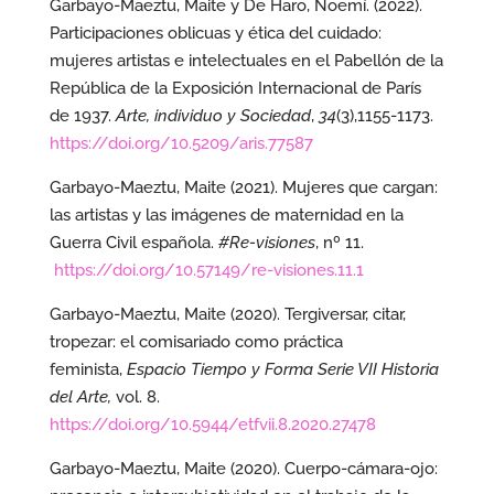
Garbayo-Maeztu, Maite y De Haro, Noemí. (2022).
Participaciones oblicuas y ética del cuidado:
mujeres artistas e intelectuales en el Pabellón de la
República de la Exposición Internacional de París
de 1937.
Arte, individuo y Sociedad
,
34
(3),1155-1173.
https://doi.org/10.5209/aris.77587
Garbayo-Maeztu, Maite (2021). Mujeres que cargan:
las artistas y las imágenes de maternidad en la
Guerra Civil española.
#Re-visiones
, nº 11.
https://doi.org/10.57149/re-visiones.11.1
Garbayo-Maeztu, Maite (2020). Tergiversar, citar,
tropezar: el comisariado como práctica
feminista,
Espacio Tiempo y Forma Serie VII Historia
del Arte,
vol. 8.
https://doi.org/10.5944/etfvii.8.2020.27478
Garbayo-Maeztu, Maite (2020). Cuerpo-cámara-ojo: