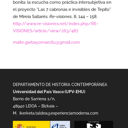
bonita: la escucha como práctica intersubjetiva en
el proyecto “Las 7 cabronas e invisibles de Tepito”
de Mireia Sallarés.
Re-visiones
, 8, 144 – 158.
http://www.re-visiones.net/index.php/RE-
VISIONES/article/view/263/487
maite.garbayomaeztu@gmail.com
DEPARTAMENTO DE HISTORIA CONTEMPORÁNEA
Universidad del País Vasco (UPV-EHU)
Barrio de Sarriena s/n,
48940 LEIOA – Bizkaia –
M.
ikerketa.taldea@experienciamoderna.com