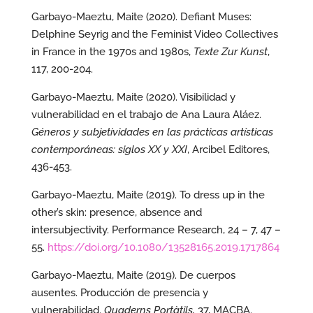
Garbayo-Maeztu, Maite (2020). Defiant Muses:
Delphine Seyrig and the Feminist Video Collectives
in France in the 1970s and 1980s,
Texte Zur Kunst
,
117, 200-204.
Garbayo-Maeztu, Maite (2020). Visibilidad y
vulnerabilidad en el trabajo de Ana Laura Aláez.
Géneros y subjetividades en las prácticas artísticas
contemporáneas: siglos XX y XXI
, Arcibel Editores,
436-453.
Garbayo-Maeztu, Maite (2019). To dress up in the
other’s skin: presence, absence and
intersubjectivity. Performance Research, 24 – 7, 47 –
55.
https://doi.org/10.1080/13528165.2019.1717864
Garbayo-Maeztu, Maite (2019). De cuerpos
ausentes. Producción de presencia y
vulnerabilidad.
Quaderns Portàtils,
37, MACBA.