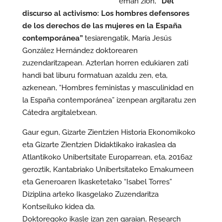
eman zion,
“Del
discurso al activismo: Los hombres defensores
de los derechos de las mujeres en la España
contemporánea”
tesiarengatik, María Jesús
González Hernández doktorearen
zuzendaritzapean. Azterlan horren edukiaren zati
handi bat liburu formatuan azaldu zen, eta,
azkenean, “Hombres feministas y masculinidad en
la España contemporánea” izenpean argitaratu zen
Cátedra argitaletxean.
Gaur egun, Gizarte Zientzien Historia Ekonomikoko
eta Gizarte Zientzien Didaktikako irakaslea da
Atlantikoko Unibertsitate Europarrean, eta, 2016az
geroztik, Kantabriako Unibertsitateko Emakumeen
eta Generoaren Ikasketetako “Isabel Torres”
Diziplina arteko Ikasgelako Zuzendaritza
Kontseiluko kidea da.
Doktoregoko ikasle izan zen garaian, Research