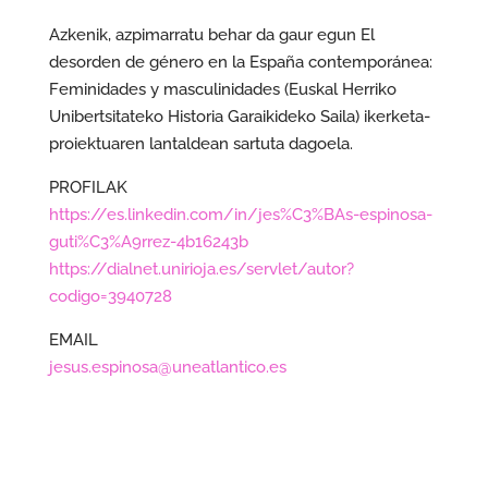
Azkenik, azpimarratu behar da gaur egun El
desorden de género en la España contemporánea:
Feminidades y masculinidades (Euskal Herriko
Unibertsitateko Historia Garaikideko Saila) ikerketa-
proiektuaren lantaldean sartuta dagoela.
PROFILAK
https://es.linkedin.com/in/jes%C3%BAs-espinosa-
guti%C3%A9rrez-4b16243b
https://dialnet.unirioja.es/servlet/autor?
codigo=3940728
EMAIL
jesus.espinosa@uneatlantico.es