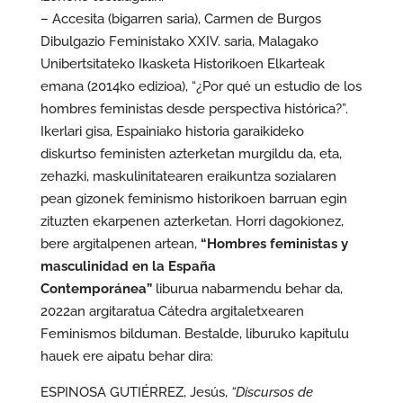
– Accesita (bigarren saria), Carmen de Burgos
Dibulgazio Feministako XXIV. saria, Malagako
Unibertsitateko Ikasketa Historikoen Elkarteak
emana (2014ko edizioa), “¿Por qué un estudio de los
hombres feministas desde perspectiva histórica?”.
Ikerlari gisa, Espainiako historia garaikideko
diskurtso feministen azterketan murgildu da, eta,
zehazki, maskulinitatearen eraikuntza sozialaren
pean gizonek feminismo historikoen barruan egin
zituzten ekarpenen azterketan. Horri dagokionez,
bere argitalpenen artean,
“Hombres feministas y
masculinidad en la España
Contemporánea”
liburua nabarmendu behar da,
2022an argitaratua Cátedra argitaletxearen
Feminismos bilduman. Bestalde, liburuko kapitulu
hauek ere aipatu behar dira:
ESPINOSA GUTIÉRREZ, Jesús,
“Discursos de