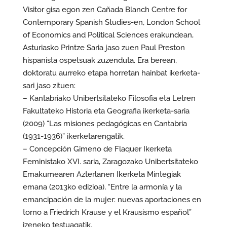
Visitor gisa egon zen Cañada Blanch Centre for
Contemporary Spanish Studies-en, London School
of Economics and Political Sciences erakundean,
Asturiasko Printze Saria jaso zuen Paul Preston
hispanista ospetsuak zuzenduta. Era berean,
doktoratu aurreko etapa horretan hainbat ikerketa-
sari jaso zituen:
– Kantabriako Unibertsitateko Filosofia eta Letren
Fakultateko Historia eta Geografia ikerketa-saria
(2009) “Las misiones pedagógicas en Cantabria
(1931-1936)” ikerketarengatik.
– Concepción Gimeno de Flaquer Ikerketa
Feministako XVI. saria, Zaragozako Unibertsitateko
Emakumearen Azterlanen Ikerketa Mintegiak
emana (2013ko edizioa), “Entre la armonía y la
emancipación de la mujer: nuevas aportaciones en
torno a Friedrich Krause y el Krausismo español”
izeneko testuagatik.