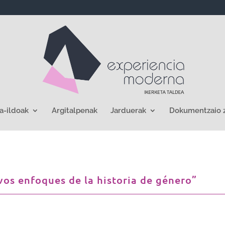
a-ildoak
Argitalpenak
Jarduerak
Dokumentzaio 
vos enfoques de la historia de género”