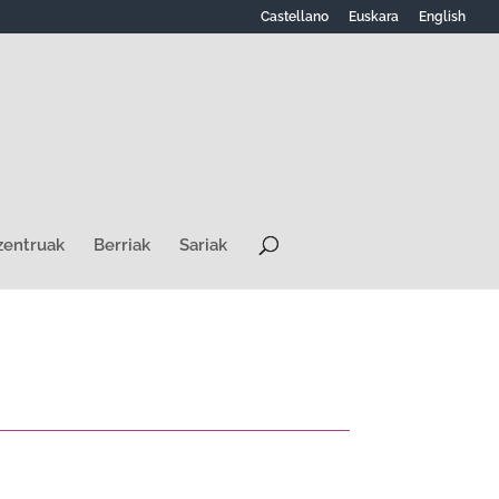
Castellano
Euskara
English
zentruak
Berriak
Sariak