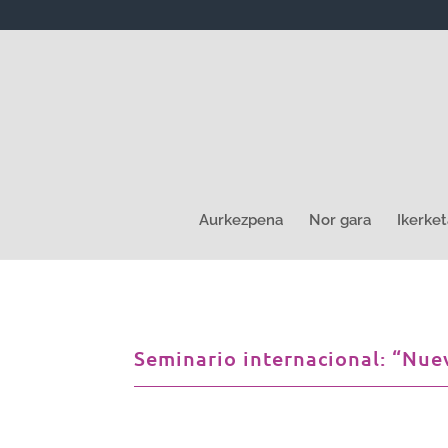
Aurkezpena
Nor gara
Ikerket
Seminario internacional: “Nue