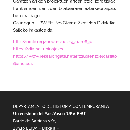
Garatzen ari den proiektuen artean etxe-zerbitzuak
frankismoan izan zuen bilakaeraren azterketa aipatu
beharra dago.
Gaur egun, UPV/EHUko Gizarte Zientzien Didaktika
Saileko irakaslea da.
http://orcid.org/0000-0002-9302-0830
https://dialnet.unirioja.es
https://www.researchgate.netaritza.saenzdelcastillo
@ehu.eus
DEPARTAMENTO DE HISTORIA CONTEMPORÁNEA
Universidad del País Vasco (UPV-EHU)
Barrio de Sarriena s/n,
48940 LEIOA – Bizkaia –