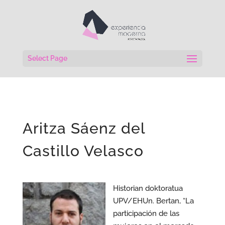
Select Page
Aritza Sáenz del
Castillo Velasco
Historian doktoratua
UPV/EHUn. Bertan, “La
participación de las