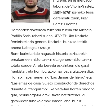
mujeres en el mercado
laboral de Vitoria-Gasteiz
1950-1975” izeneko tesia
defendatu zuen, Pilar
Pérez-Fuentes
Hernández doktoreak zuzendu zuena eta Micaela
Portilla Saria irabazi zuena UPV/EHUko ikasketa
feministei edo genero-ikasketei buruzko tesirik
onena izateagatik (2013).
Bere ikerketa-ildo nagusiak historia sozialarekin,
emakumeen historiarekin eta genero-historiarekin
lotuta daude. Arreta berezia eskaintzen dio garai
frankistari, eta horri buruzko hainbat argitalpen ditu.
Honatx nabarmenenak: “Las damas de hierro” eta
“Las amas de casa. Sujeto constructor de derechos
durante el franquismo”. Ikerketa-lan horren ondorio
gisa, berriki argazki-erakusketa bat zuzendu du
garaikidetasuneko emakumeen lanei buruz.